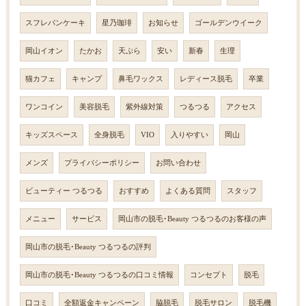
スフレパンケーキ
星乃珈琲
お知らせ
ゴールデンウイーク
岡山イオン
たかお
天ぷら
安い
新春
生理
猫カフェ
キャンプ
鼻毛ワックス
レディース脱毛
卒業
ワンコイン
美容脱毛
紫外線対策
つるつる
アクセス
キッズスペース
全身脱毛
VIO
入りやすい
岡山
メンズ
プライバシーポリシー
お問い合わせ
ビューティー つるつる
おすすめ
よくある質問
スタッフ
メニュー
サービス
岡山市の脱毛･Beauty つるつるのお客様の声
岡山市の脱毛･Beauty つるつるの評判
岡山市の脱毛･Beauty つるつるの口コミ情報
コンセプト
脱毛
口コミ
全額返金キャンペーン
脇脱毛
脱毛サロン
脱毛機