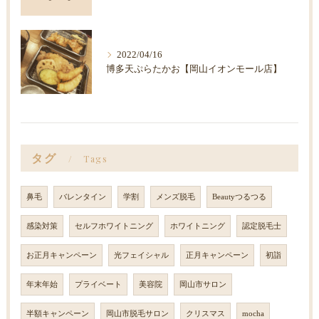
2022/04/16
博多天ぷらたかお【岡山イオンモール店】
タグ
Tags
鼻毛
バレンタイン
学割
メンズ脱毛
Beautyつるつる
感染対策
セルフホワイトニング
ホワイトニング
認定脱毛士
お正月キャンペーン
光フェイシャル
正月キャンペーン
初詣
年末年始
プライベート
美容院
岡山市サロン
半額キャンペーン
岡山市脱毛サロン
クリスマス
mocha