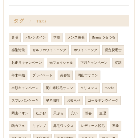
タグ
Tags
鼻毛
バレンタイン
学割
メンズ脱毛
Beautyつるつる
感染対策
セルフホワイトニング
ホワイトニング
認定脱毛士
お正月キャンペーン
光フェイシャル
正月キャンペーン
初詣
年末年始
プライベート
美容院
岡山市サロン
半額キャンペーン
岡山市脱毛サロン
クリスマス
mocha
スフレパンケーキ
星乃珈琲
お知らせ
ゴールデンウイーク
岡山イオン
たかお
天ぷら
安い
新春
生理
猫カフェ
キャンプ
鼻毛ワックス
レディース脱毛
卒業