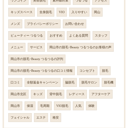
ワンコイン
美容脱毛
紫外線対策
つるつる
アクセス
キッズスペース
全身脱毛
VIO
入りやすい
岡山
メンズ
プライバシーポリシー
お問い合わせ
ビューティー つるつる
おすすめ
よくある質問
スタッフ
メニュー
サービス
岡山市の脱毛･Beauty つるつるのお客様の声
岡山市の脱毛･Beauty つるつるの評判
岡山市の脱毛･Beauty つるつるの口コミ情報
コンセプト
脱毛
口コミ
全額返金キャンペーン
脇脱毛
脱毛サロン
脱毛機
岡山市北区
キッズ
背中脱毛
レディース
アフターケア
岡山市
保湿
毛周期
VIO脱毛
人気
体験
フェイシャル
エステ
格安