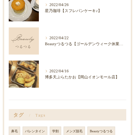
2022/04/26
星乃珈琲【スフレパンケーキ♪】
2022/04/22
Beautyつるつる【ゴールデンウィーク休業のお知らせ】
2022/04/16
博多天ぷらたかお【岡山イオンモール店】
タグ
Tags
鼻毛
バレンタイン
学割
メンズ脱毛
Beautyつるつる