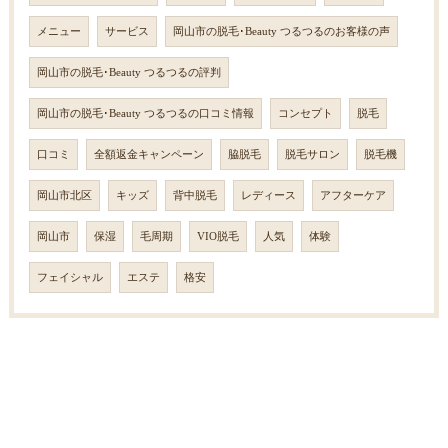
メニュー
サービス
岡山市の脱毛･Beauty つるつるのお客様の声
岡山市の脱毛･Beauty つるつるの評判
岡山市の脱毛･Beauty つるつるの口コミ情報
コンセプト
脱毛
口コミ
全額返金キャンペーン
脇脱毛
脱毛サロン
脱毛機
岡山市北区
キッズ
背中脱毛
レディース
アフターケア
岡山市
保湿
毛周期
VIO脱毛
人気
体験
フェイシャル
エステ
格安