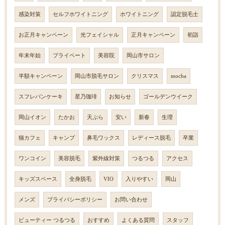
感染対策
セルフホワイトニング
ホワイトニング
認定脱毛士
お正月キャンペーン
光フェイシャル
正月キャンペーン
初詣
年末年始
プライベート
美容院
岡山市サロン
半額キャンペーン
岡山市脱毛サロン
クリスマス
mocha
スフレパンケーキ
星乃珈琲
お知らせ
ゴールデンウイーク
岡山イオン
たかお
天ぷら
安い
新春
生理
猫カフェ
キャンプ
鼻毛ワックス
レディース脱毛
卒業
ワンコイン
美容脱毛
紫外線対策
つるつる
アクセス
キッズスペース
全身脱毛
VIO
入りやすい
岡山
メンズ
プライバシーポリシー
お問い合わせ
ビューティー つるつる
おすすめ
よくある質問
スタッフ