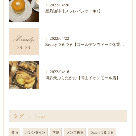
2022/04/26
星乃珈琲【スフレパンケーキ♪】
2022/04/22
Beautyつるつる【ゴールデンウィーク休業のお知らせ】
2022/04/16
博多天ぷらたかお【岡山イオンモール店】
タグ
Tags
鼻毛
バレンタイン
学割
メンズ脱毛
Beautyつるつる