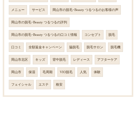
メニュー
サービス
岡山市の脱毛･Beauty つるつるのお客様の声
岡山市の脱毛･Beauty つるつるの評判
岡山市の脱毛･Beauty つるつるの口コミ情報
コンセプト
脱毛
口コミ
全額返金キャンペーン
脇脱毛
脱毛サロン
脱毛機
岡山市北区
キッズ
背中脱毛
レディース
アフターケア
岡山市
保湿
毛周期
VIO脱毛
人気
体験
フェイシャル
エステ
格安