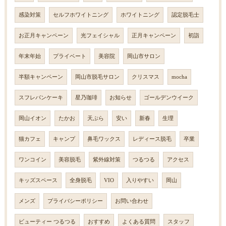
感染対策
セルフホワイトニング
ホワイトニング
認定脱毛士
お正月キャンペーン
光フェイシャル
正月キャンペーン
初詣
年末年始
プライベート
美容院
岡山市サロン
半額キャンペーン
岡山市脱毛サロン
クリスマス
mocha
スフレパンケーキ
星乃珈琲
お知らせ
ゴールデンウイーク
岡山イオン
たかお
天ぷら
安い
新春
生理
猫カフェ
キャンプ
鼻毛ワックス
レディース脱毛
卒業
ワンコイン
美容脱毛
紫外線対策
つるつる
アクセス
キッズスペース
全身脱毛
VIO
入りやすい
岡山
メンズ
プライバシーポリシー
お問い合わせ
ビューティー つるつる
おすすめ
よくある質問
スタッフ