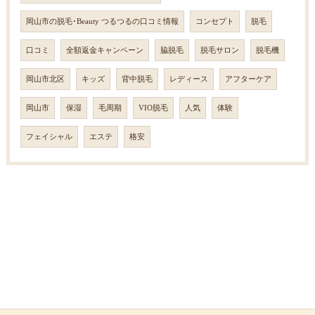
岡山市の脱毛･Beauty つるつるの口コミ情報
コンセプト
脱毛
口コミ
全額返金キャンペーン
脇脱毛
脱毛サロン
脱毛機
岡山市北区
キッズ
背中脱毛
レディース
アフターケア
岡山市
保湿
毛周期
VIO脱毛
人気
体験
フェイシャル
エステ
格安