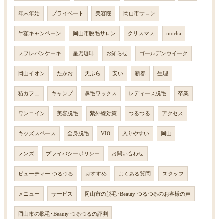
年末年始
プライベート
美容院
岡山市サロン
半額キャンペーン
岡山市脱毛サロン
クリスマス
mocha
スフレパンケーキ
星乃珈琲
お知らせ
ゴールデンウイーク
岡山イオン
たかお
天ぷら
安い
新春
生理
猫カフェ
キャンプ
鼻毛ワックス
レディース脱毛
卒業
ワンコイン
美容脱毛
紫外線対策
つるつる
アクセス
キッズスペース
全身脱毛
VIO
入りやすい
岡山
メンズ
プライバシーポリシー
お問い合わせ
ビューティー つるつる
おすすめ
よくある質問
スタッフ
メニュー
サービス
岡山市の脱毛･Beauty つるつるのお客様の声
岡山市の脱毛･Beauty つるつるの評判