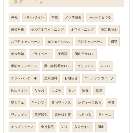
タグ
Tags
鼻毛
バレンタイン
学割
メンズ脱毛
Beautyつるつる
感染対策
セルフホワイトニング
ホワイトニング
認定脱毛士
お正月キャンペーン
光フェイシャル
正月キャンペーン
初詣
年末年始
プライベート
美容院
岡山市サロン
半額キャンペーン
岡山市脱毛サロン
クリスマス
mocha
スフレパンケーキ
星乃珈琲
お知らせ
ゴールデンウイーク
岡山イオン
たかお
天ぷら
安い
新春
生理
猫カフェ
キャンプ
鼻毛ワックス
レディース脱毛
卒業
ワンコイン
美容脱毛
紫外線対策
つるつる
アクセス
キッズスペース
全身脱毛
VIO
入りやすい
岡山